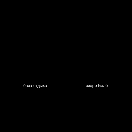
база отдыха
озеро Белё