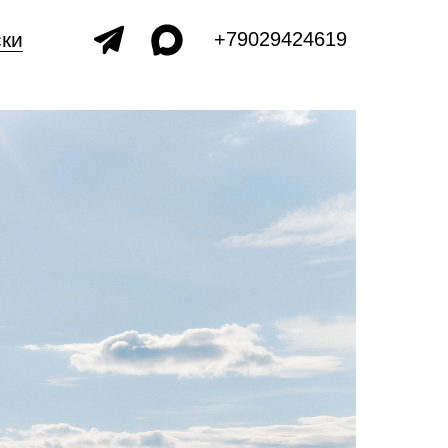
ки
+79029424619