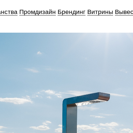
анства
Промдизайн
Брендинг
Витрины
Вывес